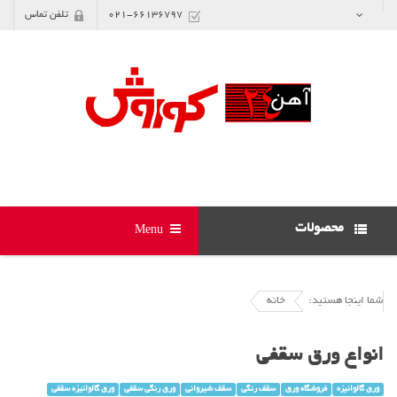
021-66136797
تلفن تماس
محصولات
Menu
شما اینجا هستید:
خانه
انواع ورق سقفی
ورق گالوانیزه
فروشگاه ورق
سقف رنگی
سقف شیروانی
ورق رنگی سقفی
ورق گالوانیزه سقفی