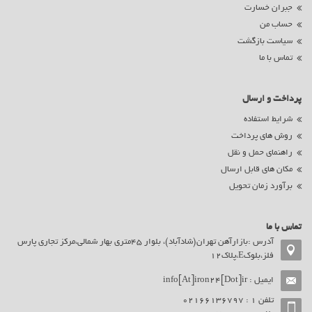
جبران خسارت
حساب من
سیاست بازگشت
تماس با ما
پرداخت و ارسال
شرایط استفاده
روش های پرداخت
راهنمای حمل و نقل
مکان های قابل ارسال
برآورد زمان تحویل
تماس با ما
آدرس :بازارآهن تهران(شادآباد)، بلوار 45متری بهار شمالی،مرکز تجاری پارس
فلز،بلوکE،پلاک12
ایمیل :
info[At]iron24[Dot]ir
تلفن ۱ : 02166136797