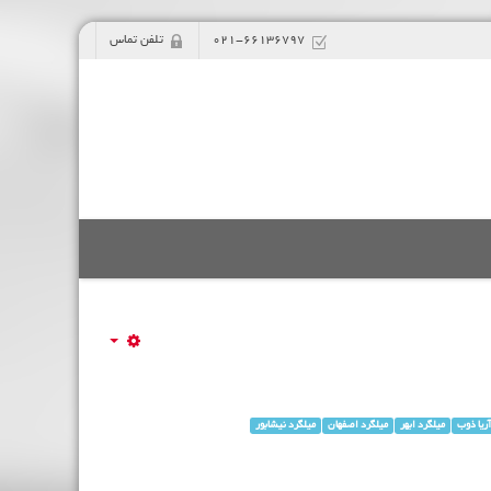
021-66136797
تلفن تماس
آریا ذوب
میلگرد ابهر
میلگرد اصفهان
میلگرد نیشابور