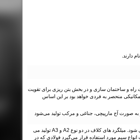
ام دارند.
 راه و ساختمان سازی و در بخش بتن ریزی برای تقویت
 مکانیکی منحصر به فردی خواهد بود بر این اساس
دار به صورت آج مارپیچی، جناغی و مرکب تولید می‌شود
میلگرد های کلاف دردو نوع آجدار و ساده از نمره 5.5 تا 16 تولید میگردد که به نمره های 5.5 تا 8 اصطلاحا مفتول (وایر) گفته می شود. میلگرد های کلاف در دو نوع A2 و A3 تولید می
نواع سیم مورد استفاده قرار می‌گیرد فولادی که در