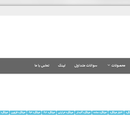
محصولات
سوالات متداول
لینک
تماس با ما
گرد
اخبار میلگرد
میلگرد ساده
میلگرد آجدار
میلگرد حرارتی
میلگرد A2
میلگرد A3
میلگرد قزوین
میلگرد 