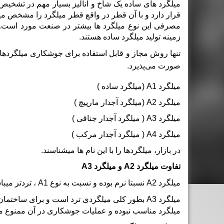
میلگرد های ساده یک شاخ و آنالیز بسیار مهم در تشخیص
قرار دارد و با آن قطر در واقع قطر میلگرد را مشخص می
مصرفی این نوع میلگرد ها بیشتر در صنعت مورد است. کار
زمینه تولید میلگرد ساده هستند.
تنها روش مجاز و قابل استفاده برای جوشکاری میلگردها 
صورت می‌پذیرد.
میلگرد A1 (میلگرد ساده )
میلگرد A2 (میلگرد آجدار مارپیچ )
میلگرد A3 ( میلگرد آجدار جناقی )
میلگرد A4 ( میلگرد آجدار مرکب )
در بازار، میلگردها را با این نام ها میشناسند.
تفاوت میلگرد
A2
و میلگرد
A3
میلگرد
A2
نسبتا نرم بوده و نسبت به نوع A1 ، تردتر میباشد. آج های آن بصورت موازی و فنری شکل است. برای مصارف ساختمانی ، علی الخصوص خاموت زنی بسیار مناسب میباشد.
میلگرد
A3
بطور کلی میلگردی ترد است و برای ساختمان 
میلگرد مناسب نبوده و عملیات جوشکاری در آن ممنوع می