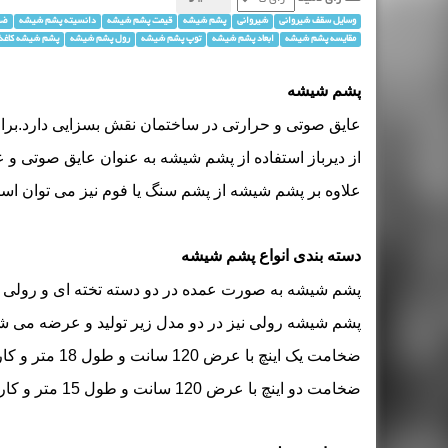
وسایل سقف شیروانی
شیروانی
پشم شیشه
قیمت پشم شیشه
دانسیته پشم شیشه
ضخ
مقایسه پشم شیشه
ابعاد پشم شیشه
توپ پشم شیشه
رول پشم شیشه
پشم شیشه کاغذ
پشم شیشه
عایق صوتی و حرارتی در ساختمان نقش بسزایی دارد.ب
از دیرباز استفاده از
پشم شیشه
به عنوان عایق صوتی و 
علاوه بر پشم شیشه از
پشم سنگ
یا فوم نیز می توان اس
دسته بندی انواع پشم شیشه
پشم شیشه به صورت عمده در دو دسته تخته ای و رولی 
پشم شیشه رولی نیز در دو مدل زیر تولید و عرضه می شو
ضخامت یک اینچ با عرض 120 سانت و طول 18 متر و کاردهی مفید 24 متر مربع (توقف تولید - دیگر تولید نمی شود)
ضخامت دو اینچ با عرض 120 سانت و طول 15 متر و کاردهی مفید 18 متر مربع