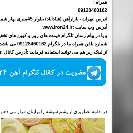
همراه :
09128460162
آدرس :تهران - بازارآهن (شادآباد) ،بلوار 45متری بهار شمالی ،مجتمع تجاری پارس فلز ،بلوک E پلاک12 ،فروشگاه آهن 24 کوروش
آدرس وب سایت :www.iron24.ir
و یا در پیام رسان تلگرام قیمت های روز و کوپن های تخفی
شماره تلفن همراه ما در تلگرام 09128460162 می باشد.
از لینک زیر هم می توانید استفاده فرمایید :آدرس کانال :iron24ch
در ادامه تصاویری از پشم شیشه را برایتان قرار می دهم :