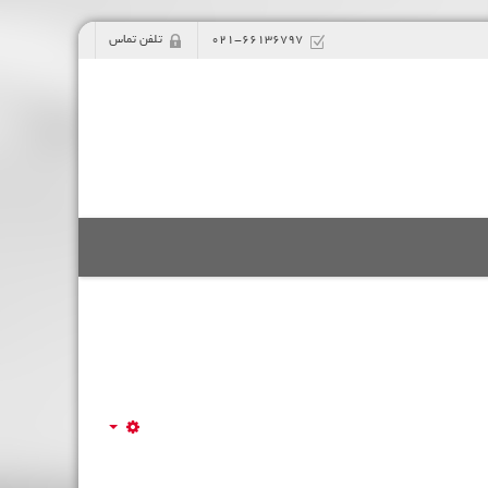
021-66136797
تلفن تماس