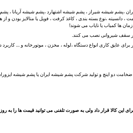
ان ،پشم شیشه شیراز ، پشم شیشه اشتهارد ،پشم شیشه آریانا ، پشم
، دانسیته ،نوع بسته بندی ، کاغذ کرفت ، فویل یا متالایز بودن و 
 زمان ها کمیاب یا نایاب می شوند!
 سقف شیروانی نصب می کنند.
ای عایق کاری انواع دستگاه ،
لوله
، مخزن ، موتورخانه و ... کاربرد دا
 ضخامت دو اینچ و تولید شرکت پشم شیشه ایران یا پشم شیشه ایزوران 
ی این کالا قرار داد ولی به صورت تلفنی می توانید قیمت ها را به روز 