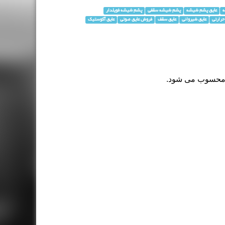
عایق پشم شیشه
پشم شیشه سقفی
پشم شیشه فویلدار
حرارتی
عایق شیروانی
عایق سقف
فروش عایق صوتی
عایق آکوستیک
ف محسوب می شود.