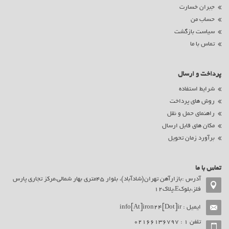
جبران خسارت
حساب من
سیاست بازگشت
تماس با ما
پرداخت و ارسال
شرایط استفاده
روش های پرداخت
راهنمای حمل و نقل
مکان های قابل ارسال
برآورد زمان تحویل
تماس با ما
آدرس :بازارآهن تهران(شادآباد)، بلوار 45متری بهار شمالی،مرکز تجاری پارس
فلز،بلوکE،پلاک12
ایمیل :
info[At]iron24[Dot]ir
تلفن ۱ : 02166136797