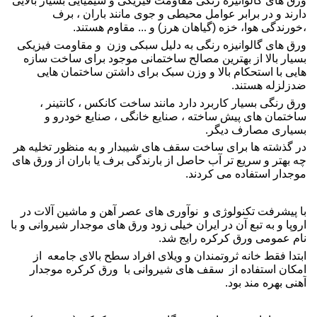
ورق های
گالوانیزه رنگی
مقاومت فیزیکی و شیمیایی بسیار بالایی
دارند و در برابر عوامل محیطی و جوی مانند باران ، برف
،خورندگی هوا، خزه (گیاهان هرز) و ... مقاوم هستند.
ورق های گالوانیزه رنگی
به دلیل سبکی وزن و مقاومت فیزیکی
بسیار بالا از بهترین مصالح ساختمانی موجود برای ساخت سازه
هایی با استحکام بالا و وزن سبک برای داشتن ساختمان هایی
ضدزلزله هستند.
ورق رنگی
بسیار کاربرد دارد مانند ساخت کانکس ، کانتینر ،
ساختمان های پیش ساخته ، صنایع خانگی ، صنایع خودرو و
بسیاری مصارف دیگر.
در گذشته ها برای ساخت سقف های
شیبدار
و به منظور تخلیه هر
چه بهتر و سریع تر آب حاصل از بارندگی برف یا باران از
ورق های
موجدار
استفاده می کردند.
با پیشرفت تکنولوژی و نوآوری های عصر آهن و ماشین آلات در
اروپا و به تبع آن در ایران خیلی زود
ورق های موجدار
شیروانی
و با
نام عمومی
ورق کرکره
رایج شد.
ابتدا فقط خانه ثروتمندان و ویلای افراد سطح بالای جامعه از
امکان استفاده از سقف های
شیروانی
با
ورق کرکره موجدار
آهنی بهره مند بود.