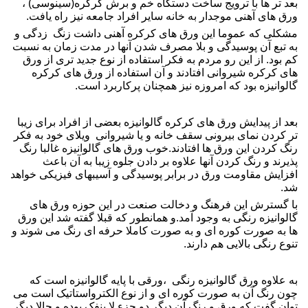
بعد تر ها با ترویج ساخت دستگاه خم و برش
کرکره
(سینوسی) ،
ورق های آهنی موجدار به خانه سایر افراد جامعه نیز راه یافت.
مشکلی که عموما این
ورق
های
کرکره آهنی
داشت زنگ زدگی و
به تبع آن پوسیدگی و بلا مصرف شدن آنها در مدت زمان به نسبت
کم بود. از این رو مردم به فکر استفاده از نوع جدید تری از ورق
های
کرکره شیروانی
افتادند و آن استفاده از
ورق
های
کرکره
گالوانیزه
بود که امروزه نیز همچنان پرکاربرد است.
بعد از پیدایش
ورق
های
کرکره گالوانیزه
بعضی از افراد برای زیبا
تر کردن نمای بیرونی
سقف
خانه و یا
شیروانی
ویلا
ی خود به فکر
رنگ کردن این
ورق
ها افتادند.خوب
ورق
های
گالوانیزه
غالبا رنگ
پذیرند و رنگ کردن آنها علاوه بر دادن جلوه زیبا به آن باعث
افزایش مقاومت
ورق
در برابر پوسیدگی و آسیبهای فیزیکی خواهد
شد.
با گسترش این فرهنگ و دخالت صنعت در این حوزه
ورق
های
گالوانیزه رنگی
به وجود آمد.و همانطور که قبلا گفته شد این
ورق
ها به صورت کوره ای و به صورت کاملا حرفه ای رنگ می شوند و
تنوع رنگی بالایی هم دارند.
به علاوه
ورق گالوانیزه رنگی
،ورقی با پایه
گالوانیزه
است که
چون رنگ آن به صورت کوره ای و از نوع الکترواستاتیک است می
توان گفت که ورق و رنگ آن دیگر دو جزء لا ینفک بوده و حالا دیگر