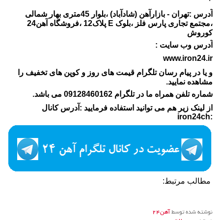
آدرس :تهران - بازارآهن (شادآباد) ،بلوار 45متری بهار شمالی
،مجتمع تجاری پارس فلز ،بلوک E پلاک12 ،فروشگاه آهن24
کوروش
آدرس وب سایت :
www.iron24.ir
و یا در پیام رسان تلگرام قیمت های روز و کوپن های تخفیف را
مشاهده نمایید.
شماره تلفن همراه ما در تلگرام 09128460162 می باشد.
از لینک زیر هم می توانید استفاده فرمایید :آدرس کانال
:iron24ch
مطالب مرتبط:
نوشته شده توسط
آهن24