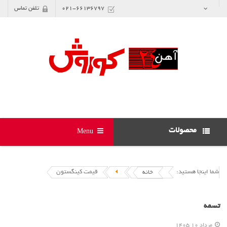
021-66136797
تلفن تماس
محصولات
Menu
شما اینجا هستید:
قیمت کینگستون
خانه
تسمه
مرداد 10 1405