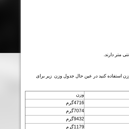
ن استفاده کنید در عین حال جدول وزن زیر برای
وزن
4716گرم
7074گرم
9432گرم
1179گرم