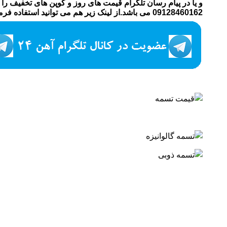
و یا در پیام رسان تلگرام قیمت های روز و کوپن های تخفیف را م
09128460162 می باشد.از لینک زیر هم می توانید استفاده فرمایید :آدرس کانال :iron24ch