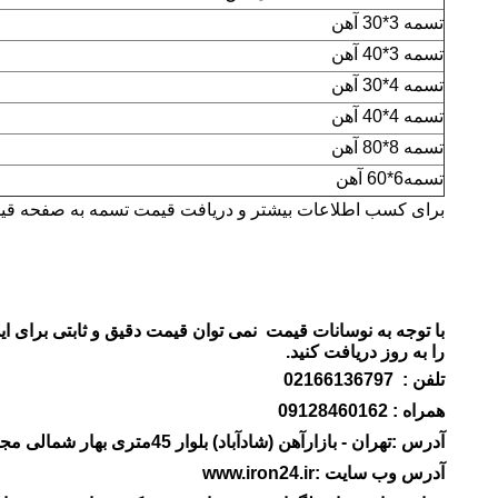
تسمه 3*30 آهن
تسمه 3*40 آهن
تسمه 4*30 آهن
تسمه 4*40 آهن
تسمه 8*80 آهن
تسمه6*60 آهن
برای کسب اطلاعات بیشتر و دریافت قیمت تسمه به صفحه قیمت
با توجه به نوسانات قیمت نمی توان قیمت دقیق و ثابتی برای این
را به روز دریافت کنید.
تلفن : 02166136797
همراه : 09128460162
آدرس :تهران - بازارآهن (شادآباد) بلوار 45متری بهار شمالی مجتمع تجاری پارس فلز بلوک E پلاک12 فروشگاه کوروش
آدرس وب سایت :www.iron24.ir