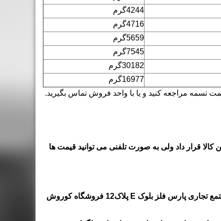
4244گرم
4716گرم
5659گرم
7545گرم
30182گرم
16977گرم
 تسمه مراجعه کنید و یا با واحد فروش تماس بگیرید.
 کالا قرار داد ولی به صورت تلفنی می توانید قیمت ها