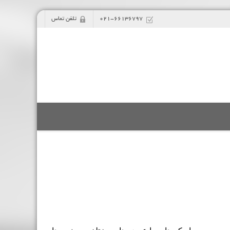
021-66136797
تلفن تماس