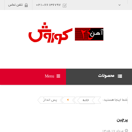
021-66136797
تلفن تماس
محصولات
Menu
شما اینجا هستید:
پس اندازَ
خانه
پرچین
مرداد 17 1405