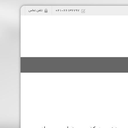
021-66136797
تلفن تماس