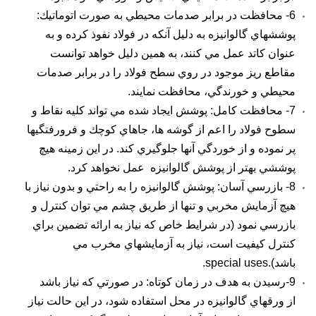
6- محافظت در برابر صدمات محيطي به صورت اتوماتيك:
پوششهاي
گالوانيزه
به دليل آنكه در فولاد نفوذ كرده و به
عنوان كاتد عمل مي كنند، به همين دليل خواهد توانست
مقاطع ريز موجود در روي سطح فولاد را در برابر صدمات
محيطي و خورندگي، محافظت نمايند.
7- محافظت كامل: پوشش ايجاد شده مي تواند كليه نقاط و
سطوح فولاد را اعم از گوشه ها، جاهاي كوچك و فرورفتگيها
پر نموده و از خوردگي آنها جلوگيري كند. در اين زمينه هيچ
پوششي بهتر از پوشش
گالوانيزه
عمل نخواهد كرد.
8- بازرسي آسان: پوشش گالوانيزه را به راحتي و بدون نياز با
هيچ آزمايش مخربي و تنها از طريق چشم مي توان كنترل و
بازرسي نمود (در شرايط خاص كه نياز به ارائه تضمين براي
كنترل كيفيت است، نياز به آزمايشهاي مخرب مي
باشد).special uses.
9-رسيدن به هدف در زمان كوتاه: در صورتي كه نياز باشد
از ورقهاي گالوانيزه در محل استفاده شود، در اين حالت نياز