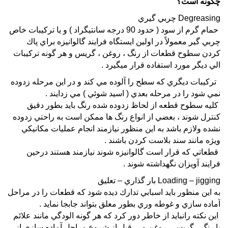
چگونه است؟
Degreasing چربي گيري
حمام گرم از سود ( حدود 90 درجه سانتيگراد ) و يا تركيبات خاص
چربي گير معمولاً در اولين ايستگاه فرايند گالوانيزه براي پاك
كردن سطوح قطعات از رنگ ، روغن ، گريس و هر گونه تركيبات
الي ديگر مورد استفاده قرار ميگيرد .
تركيبات ديگري كه سطح را آلوده مي كند و در اين مرحله زدوده
نمي شود را در مرحله بعدي ( اسيد شوئي ) مي زدايند .
كليه سطوح قطعه از لحاظ زدوده شده رنگ بايد بطور دقيق
كنترل شوند ، بعضي از انواع رنگ ها ممكن است به راحتي زدوده
نشده ولازم باشد به اين منظور نيازمند انجام عمليات مكانيكي
ويژه مانند سند بلاست كردن باشند .
قطعاتي كه قرار است گالوانيزه شوند نيازمند هستند درحين
فرايند آويزان نگهداشته شوند .
Loading – jigging بار گذاري – تعليق
به اين منظور بايد اسبابي تدارك ديده شود كه قطعات را در مراحل
آماده سازي و غوطه وري بطور معلق بتواند جابجا نمايد .
اين نكته رانبايد از خاطر دور كرد كه هر گونه الودگي مانند علائم
با رنگ ، گريس ، روغن و ... قبل از شروع مراحل آماده سازي از