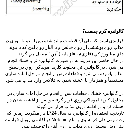
گالوانيزه گرم چیست؟
فرايندي است كه طي آن قطعات توليد شده پس از غوطه وري در
مذاب روي پوششي از روي خالص و يا آلياژ روي آهن كه با پيوند
هاي متالورژيكي (فلزي)به فلز پايه ( آهن ) متصل مي گردد .
در حال حاضر اين فرايند به دو صورت گالوانيزه تر و خشك انجام
مي شود . در گالوانيزه تر، مخلوط كلريد امونياكي روي در سطح
مذاب پاشيده مي شود و قطعات پس از انجام مراحل اماده سازي
مستقيماً و همزمان با اغشته شدن به فلاكس وارد مذاب مي شود
.
در گالوانيزه خشك ، قطعات پس از انجام مراحل اماده سازي در
محلول كلريد امونياكي روي قرار گرفته و پس از اغشته شدن در
خشك كن و در ادامه درون مذاب قرار مي گيرند .
تاريخچه استفاده از گالوانيزه به سال 1724 باز ميگردد. زماني كه
يك شيمي دان فرانسوي به نام Melouin در آكادمي رويال فرانسه
يك روش پوشش روي مذاب بر روي آهن را توصيف نمود.