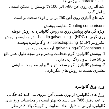
Characteristics ويژگي ها
لايه آلياژي روي آهن 80% الي 100 % پوشش را ممكن است ،
شامل گردد .
لايه هاي آلياژي روي آهن 250 برابر از فولاد سخت تر است
Coating comparisons مقايسه پوشش
ويژه گي هاي پوشش روي به روش گالوانيزه به روش غوطه
وري گرم, ( hot dip galvanizing (HDG در مقايسه با روش
الكتروليز (zincelectroplating (ZEP و گالوانيزه پيوسته
galvanizing-(GC)continuous ارجحيت دارد ، زيرا
1- پوشش گالوانيزه گرم ضخامت بيشتر و در نتيجه طول عمر بالغ
بر 50 سال بدون زنگ زدن دارد .
2- پوشش گالوانيزه گرم سخت تر و 5 برابر مقاومت سايشي
بيشتري نسبت به روش هاي ديگردارد .
وزن
ورق
گالوانیزه
ورق
های
گالوانیزه
از وزن نسبی آهن پیروی می کنند که چگالی
آن عدد دقیق 7/86 می باشد که بهتر است در محاسبات
ورق های
گالوانیزه
ایرانی به دلیل ابعاد متفاوت و کوتینگ بالا 8 در نظر