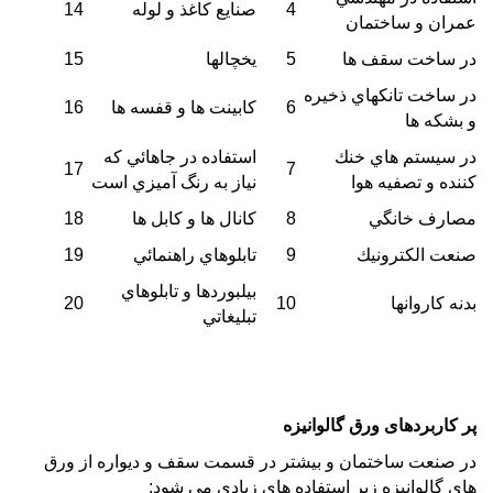
4
صنايع كاغذ و لوله
14
عمران و ساختمان
در ساخت سقف ها
5
يخچالها
15
در ساخت تانكهاي ذخيره
6
كابينت ها و قفسه ها
16
و بشكه ها
در سيستم هاي خنك
استفاده در جاهائي كه
17
7
كننده و تصفيه هوا
نياز به رنگ آميزي است
مصارف خانگي
8
كانال ها و كابل ها
18
صنعت الكترونيك
9
تابلوهاي راهنمائي
19
بيلبوردها و تابلوهاي
بدنه كاروانها
10
20
تبليغاتي
پر کاربردهای
ورق گالوانیزه
در صنعت ساختمان و بیشتر در قسمت سقف و دیواره از ورق
های گالوانیزه زیر استفاده های زیادی می شود: