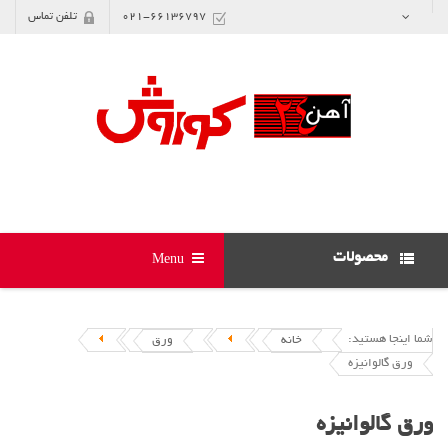
021-66136797
تلفن تماس
محصولات
Menu
شما اینجا هستید:
خانه
ورق
ورق گالوانیزه
ورق گالوانیزه