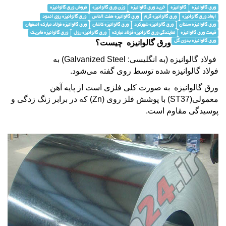
ورق گالوانیزه
گالوانیزه
خرید ورق گالوانیزه
وزن ورق گالوانیزه
فروش ورق گالوانیزه
ابعاد ورق گالوانیزه
ورق گالوانیزه گرم
ورق گالوانیزه هفت الماس
ورق گالوانیزه روی اندود
ورق گالوانیزه سمنان
ورق گالوانیزه شهرکرد
ورق گالوانیزه کاشان
ورق گالوانیزه فولاد مبارکه اصفهان
قیمت ورق گالوانیزه
نمایندگی ورق گالوانیزه فولاد مبارکه
ورق گالوانیزه رول
ورق گالوانیزه فابریک
ورق گالوانیزه
چیست؟
ورق گالوانیزه بدون گل
فولاد
گالوانیزه
(به انگلیسی: Galvanized Steel) به
فولاد گالوانیزه
شده توسط روی گفته می‌شود.
ورق گالوانیزه
به صورت کلی فلزی است از پایه
آهن
معمولی(
ST37
) با پوشش فلز روی (Zn) که در برابر زنگ زدگی و
پوسیدگی مقاوم است.