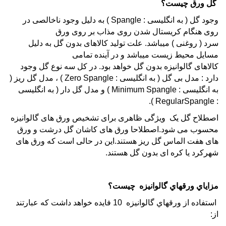
گل ورق چیست؟
وجود گل ( به انگلیسی : Spangle ) به دلیل وجود ناخالصی در
روی هنگام کریستال شدن روی مذاب بر روی ورق
سرد ( روغنی ) میباشد. علت تولید کالاهای بدون گل به دلیل
مسایل محیط زیست میباشد و در آینده تمامی
کالاهای گالوانیزه بدون گل خواهد بود. در کل سه نوع گل وجود
دارد : مدل بی گل ( به انگلیسی : Zero Spangle ) ، مدل گل ریز (
به انگلیسی : Minimum Spangle ) و مدل گل دار ( به انگلیسی
: RegularSpangle ).
اصطلاح گل یک ویژگی ظاهری برای تشخیص ورق های گالوانیزه
محسوب می شود.اصطلاحا ورق های کاشان گل درشت و ورق
های هفت الماس گل ریز هستند.این در حالی است که ورق های
شهرکرد یا کره ای بدون گل هستند.
مزاياي
ورقهاي گالوانيزه
چيست؟
استفاده از
ورقهاي گالوانيزه
10 فايده خواهد داشت كه عبارتند
از: