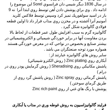
در سال 1836 ديگر شيمي دان فرانسوي Sorel اين موضوع را
ادامه داد . وي براي پوشش دادن آهن توسط روي ابتدا آنرا نه 9
بار در اسيد سولفوريك تميز كرد وسپس توسط فلاكس كلريد
آمونيم آنرا آغشته و در مخزن روي مذاب قرار داد تا اولين قطعه
فولادي گالوانيزه شكل گيرد .
گالوانيزه گرم به سبب افزايش طول عمر قطعات از لحاظ بالا
بردن مقاومت آنها در برابر خوردگي شيميائي و الكتروشيميائي در
بيشتر صنايع و بخصوص در نواحي كه در معرض خوردگي هستند
همواره مورد توجه صنعتگران مي باشد .
ساير روش هاي گالوانيزه عبارتند از :
آبكاري روي Zinc plating ( روش الكترو شيميائي)
پاشش مكانيكي روي Sheradising ( روش گرمايش پودر روي در
درام )
پاشش گرمائي روي Zinc spray ( روش پاشش گرد روي از
طريق گرماي سوختن )
پوشش با رنگ هاي غني از روي Zinc rich paint
فرايند گالوانيزاسيون به روش غوطه وري در مذاب یا آبکاری