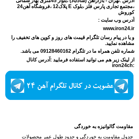
آدرس :تهران - بازارآهن (شادآباد) ،بلوار 45متری بهار شمالی
،مجتمع تجاری پارس فلز ،بلوک E پلاک12 ،فروشگاه آهن24
کوروش
آدرس وب سایت :
www.iron24.ir
و یا در پیام رسان تلگرام قیمت های روز و کوپن های تخفیف را
مشاهده نمایید.
شماره تلفن همراه ما در تلگرام 09128460162 می باشد.
از لینک زیر هم می توانید استفاده فرمایید :آدرس کانال
:iron24ch
مقاومت گالوانیزه به خوردگی
جدول مقاومت به خوردگی و حدود طول عمر محصولات