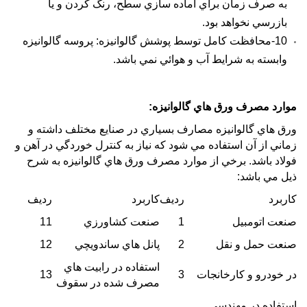
به صرف زمان براي آماده سازي سطح، رنگ كردن و يا
بازرسي نخواهد بود.
10-محافظت كامل توسط پوشش گالوانيزه: پروسه گالوانيزه
وابسته به شرايط آب و هوائي نمي باشد.
موارد مصرف
ورق
هاي
گالوانيزه
:
ورق
هاي گالوانيزه مصارف بسياري در صنايع مختلف داشته و
زماني از آن استفاده مي شود كه نياز به كنترل خوردگي در آهن و
فولاد باشد. برخي از موارد مصرف
ورق
هاي گالوانيزه به شرح
ذيل مي باشد:
كاربرد
رديف
كاربرد
رديف
صنعت اتومبيل
1
صنعت كشاورزي
11
صنعت حمل و نقل
2
پانل هاي ساندويچي
12
استفاده در رابيت هاي
در خودرو و كارخانجات
3
13
مصرف شده در سقوف
استفاده در مهندسي