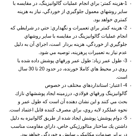
1-هزينه كمتر: براي انجام عمليات گالوانيزينگ، در مقايسه با
ساير روشهاي معمول جلوگيري از خوردگي، نياز به هزينه
كمتري خواهد بود.
2- هزينه كمتر براي تعميرات و نگهداري: حتي در شرايطي كه
انجام عمليات گالوانيزينگ در مقايسه با ساير روشهاي
جلوگيري از خوردگي، هزينه بردار است، اجراي آن به دليل
عدم نياز به تعميرات پرهزينه‏، توصيه مي شود.
3- طول عمر زياد: طول عمر ورقهاي پوشش داده شده با
روي‏ در محيط هاي كاملا خورنده، در حدود 20 تا 30 سال
است.
4- اعتبار: استانداردهاي مختلف در خصوص
گالوانيزينگ ورقهاي فولادي، درزمينه ايجاد پوششهاي نازك
بحث مي كنند و اين نشان دهنده آن است كه طول عمر و
نحوه عملكرد لايه روي‏، براي مصرف كننده قابل اعتماد است.
5- دوام پوشش: پوشش ايجاد شده از طريق
گالوانيزه
به دليل
داشتن يك ساختار متالورژيكي خاص، داراي مقاومت مناسب
در برابر صدمات مكانيكي، سايش و خوردگي خواهد بود.