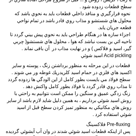
سطح قطعات زدوده شود .
نحوه قرارگيري و منافذ داخلي قطعات بايد به نحوي باشد كه
محلول هاي شستشو و مذاب روي قادر باشد در تمام نواحي
قطعه جريان يابد.
اجزاء سازه ها در هنگام طراحي بايد به نحوي پيش بيني گردد تا
ناحيه ائي بن بست نباشد که هوا ، محلول هاي شستشو( چربي
گير، اسيد و فلاكس ) و در نهايت مذاب در آن باقی نماند .
Acid pickling اسيد شوئي
قطعات در اين مرحله به منظور برداشتن زنگ ، پوسته و ساير
اكسيد هاي فلزي در حمام اسيد كلريدريك غوطه ور مي شوند .
سطح فولاد مي بايست بطور كامل از اين الودگي ها زدوده گردد
تا مذاب روي قادر گردد با فولاد بطور كامل واكنش دهد .
زنگ زدگي عميق و سنگين را ممكن است نتوانيم به راحتي با
روش اسيد شوئي برداريم ، به همين دليل شايد لازم باشد از ساير
روش هاي مكانيكي به منظور تميز كردن سطح قبل از اسيد
شوئي استفاده كرد .
Pre-fluxing فلاكسينگ
پس از اينكه قطعات اسيد شوئي شدند در وان آب آبشوئي گرديده