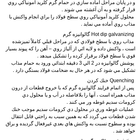
و در پايان مراحل آماده سازي در حمام گرم كلريد آمونياكي روي
قرار گرفته و به آن آغشته مي شوند .
محلول كلريد آمونياكي روي سطح فولاد را براي انجام واكنش با
مذاب روي آماده مي نمايد .
Hot dip galvanizing گالوانيزه گرم
مذاب روي با سطح فولادي كه در مراحل قبلي كاملاً تميزشده
است ، واكنش داده و لايه ائي از آلياژ روي – آهن را كه پيوند بسيار
قوي با سطح فولاد برقرار كرده را تشكيل ميدهد .
پوشش گالوانيزه در 2 الي 3 دقيقه ابتدائي ورود به حمام مذاب
تشكيل مي شود كه در هر حال به ضخامت فولاد بستگي دارد .
Quenching خنك كردن
پس از اتمام فرايند گالوانيزه گرم كه با خروج قطعات از درون
مذاب همراه است ، آنها را بلافاصله در آب و يا محلول دي
كرومات سديم غوطه ور مي كنند .
عمليات غوطه وري در محلول دي كرومات سديم موجب خنك
شدن قطعات مي گردد كه به همين سبب به راحتي قابل انتقال
بوده و سطوح نسبت به واكنش هاي بعدي غيرفعال گرديده و براق
خواهد شد .