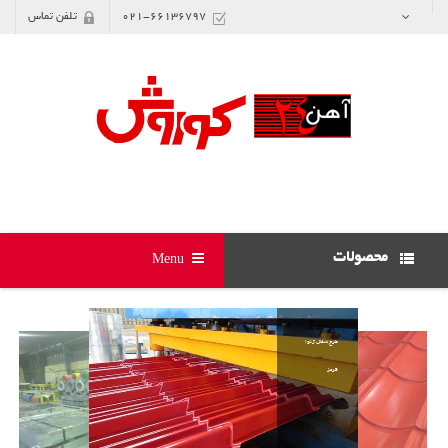
021-66136797
تلفن تماس
محصولات
Menu
طرح سفال ژنوا
قرمز