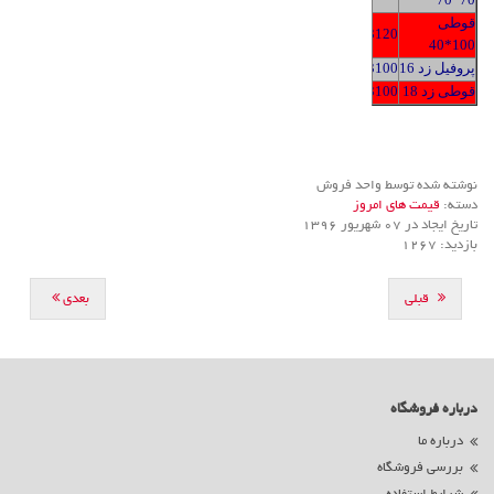
قوطی
3120
100*40
پروفیل زد 16
3100
قوطی زد 18
3100
نوشته شده توسط واحد فروش
دسته:
قیمت های امروز
تاریخ ایجاد در 07 شهریور 1396
بازدید: 1267
قبلی
بعدی
درباره فروشگاه
درباره ما
بررسی فروشگاه